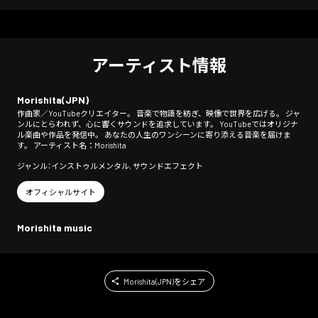
アーティスト情報
Morishita(JPN)
作曲家／YouTubeクリエイター。 音楽で物語を紡ぎ、映像で世界を広げる。 ジャ
ンルにとらわれず、心に響くサウンドを追求しています。 YouTubeではオリジナ
ル楽曲や作品を発信中。 あなたの人生のワンシーンに寄り添える音楽を届けま
す。 アーティスト名：Morishita
ジャンル：インストゥルメンタル, サウンドエフェクト
オフィシャルサイト
Morishita music
Morishita(JPN)をシェア