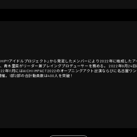
SHIP!!アイドルプロジェクト」から発足したメンバーにより2022年に結成したア
、青木里菜がリーダー兼プレイングプロデューサーを務める。 2022年9月24
2年11月にはAICHI IMPACT2022のオープニングアクト出演ならびに名古屋ワン
催。1部2部の合計動員数は400人を突破！