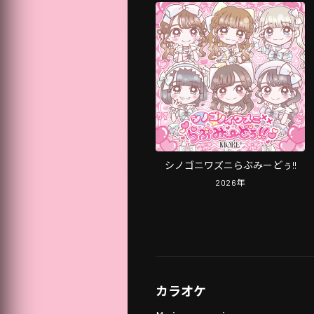
シノゴニワズニらぶみーどぅ!!
2026
年
カラオケ