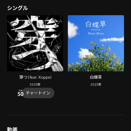
シングル
穿つ (feat. Koppe)
白蝶草
2025
年
2023
年
チャートイン
動画