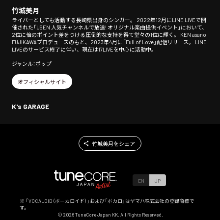
竹城美月
ライバーとしても活動する長崎県出身のシンガー。 2022年12月にLINE LIVEで開
催された「USEN 人気チャンネルで放送! オリジナル楽曲提供イベント」において、
2位に倍のポイント差をつける圧倒的な支持を得て堂々の1位に輝く。 KEN asano
FUJIKAWAプロデュースのもと、2023年4月に「Full of Love」配信リリース。 LINE
LIVEのサービス終了に伴い、現在は17LIVEを中心に活動中。
ジャンル：ポップ
オフィシャルサイト
K's GARAGE
竹城美月をシェア
EN
JP
※ 「VOCALOID（ボーカロイド）」および「ボカロ」はヤマハ株式会社の登録商標で
す。
©
2026
TuneCore Japan KK. All Rights Reserved.