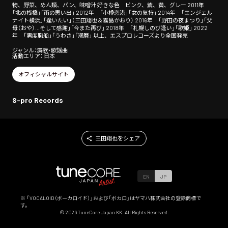
物、野菜、めん類、パン、味噌汁 好きな色 ピンク、紫、黄、グレー 2011年
「北の桟橋」「雨の思い出」 2012年 「小樽恋港」「女の気持」 2014年 「エンジェル
ナイト横浜」「逢いたい」（三田翔也＆霧島かおり） 2016年 「野田の夜まつり」「父
母（おや）…そして感謝」「今また再び」 2018年 「札幌しのび逢い」「歌姫」 2022
年 「男度胸船」「うわさ」「潮暦」 以上、エスプロレコーズより全国発売
ジャンル：演歌・歌謡曲
活動エリア： 日本
オフィシャルサイト
S-pro Records
三田翔也をシェア
EN
JP
※ 「VOCALOID（ボーカロイド）」および「ボカロ」はヤマハ株式会社の登録商標で
す。
©
2026
TuneCore Japan KK. All Rights Reserved.