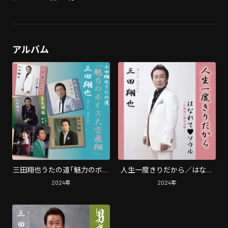
アルバム
三田翔也うたの道「魅力のボイ
人生一度きりだから／はなれ
ス大空飛翔」
て♡ソウル
2024
年
2024
年