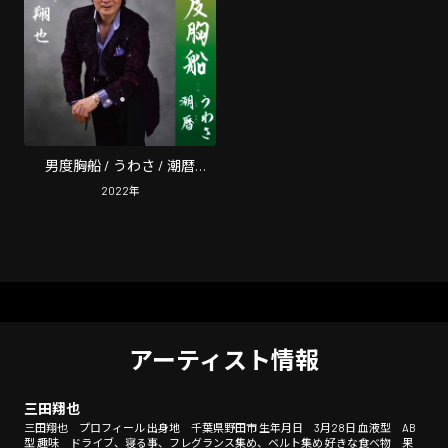
男度胸船 / うわさ / 潮暦
(Cover)
2022
年
アーティスト情報
三田翔也
三田翔也 プロフィール 出身地 千葉県野田市 生年月日 3月28日 血液型 AB
型 趣味 ドライブ、寝る事、フレグランス集め、ベルト集め 好きな食べ物 果