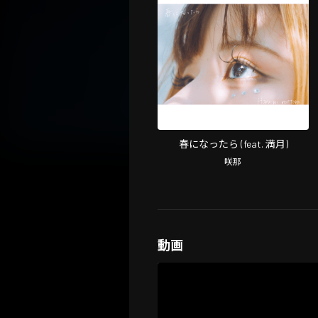
春になったら (feat. 満月)
咲那
動画