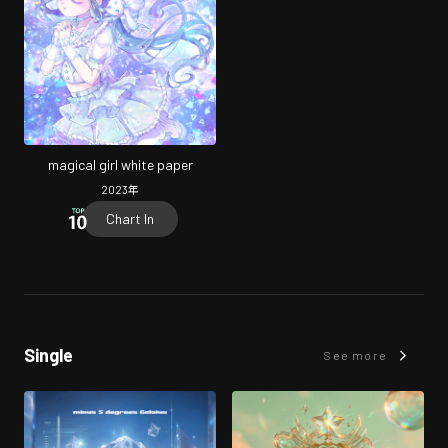
magical girl white paper
2023
年
Chart In
Single
See more