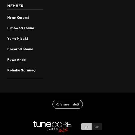
MEMBER
Nene Kurumi
Himawari Touno
Yume Hizuki
Cocoro Kohana
Fuwa Ando
Kohaku Soranagi
Share meluQ
EN
JP