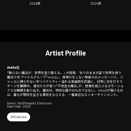
2026
年
2025
年
Artist Profile
meluQ
「飾らない魔法が、世界を塗り替える。」 大阪発、“ありのままの姿で世界を救う
魔法少女”アイドルグループ「meluQ」。 背伸びをしない等身大のメッセージと、ジ
ャンルに縛られないオリジナリティー溢れる楽曲群を武器に、日常に光を灯すス
テージを展開中。 彼女たちが放つ「不完全な魔法」が、感情を揺さぶるエモーショ
ナルな瞬間を創り出す。 魔法は、特別な誰かのものではない。 meluQが届けるの
は、誰もが明日を生きる勇気をもらえる、一番身近なエンターテインメント。
Genre: Idol(Female), Electronic
Start Year: 2023
Official site