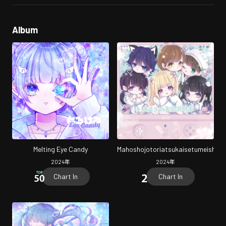
Album
Melting Eye Candy
Mahoshojotoriatsukaisetumeisho
2024
年
2024
年
Chart In
Chart In