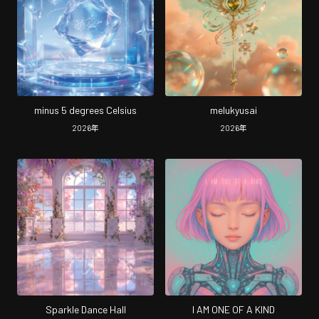
minus 5 degrees Celsius
melukyusai
2026
年
2026
年
Sparkle Dance Hall
I AM ONE OF A KIND