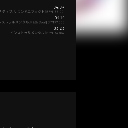
04:04
ナティブ
,
サウンドエフェクト
| BPM
156.001
04:14
ンストゥルメンタル
,
R&B/Soul
| BPM
77.005
03:23
インストゥルメンタル
| BPM
173.867