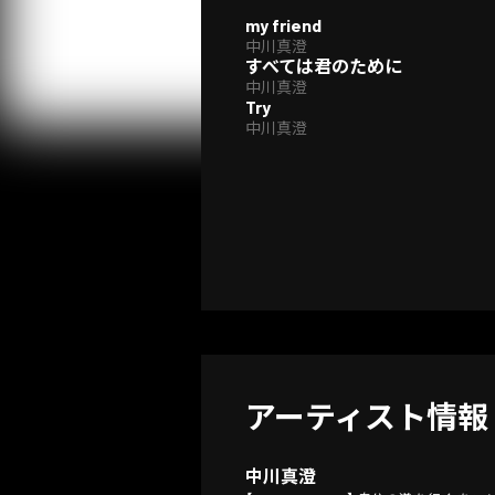
my friend
中川真澄
すべては君のために
中川真澄
Try
中川真澄
アーティスト情報
中川真澄