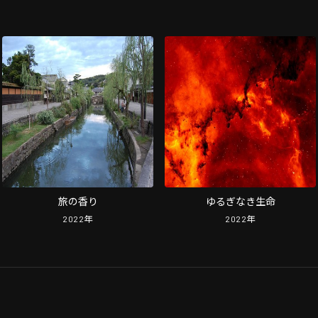
旅の香り
ゆるぎなき生命
2022
年
2022
年