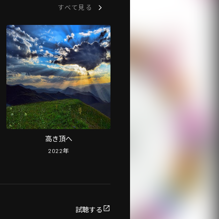
すべて見る
高き頂へ
2022
年
試聴する