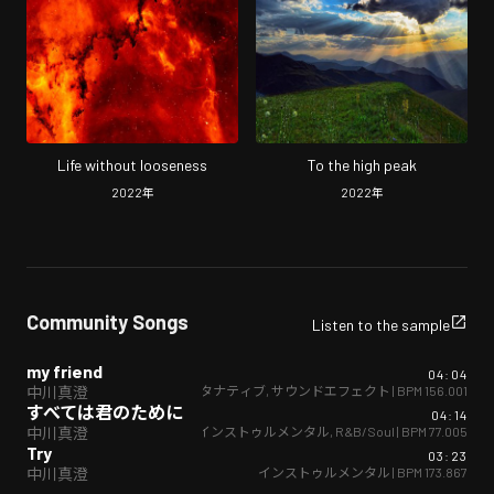
Life without looseness
To the high peak
2022
年
2022
年
Community Songs
Listen to the sample
my friend
04:04
インストゥルメンタル
,
オルタナティブ
,
サウンドエフェクト
| BPM
156.001
中川真澄
すべては君のために
04:14
インストゥルメンタル
,
R&B/Soul
| BPM
77.005
中川真澄
Try
03:23
インストゥルメンタル
| BPM
173.867
中川真澄