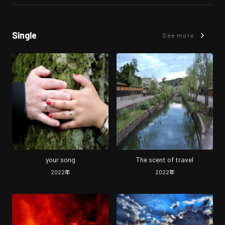
Single
See more
your song
The scent of travel
2022
年
2022
年