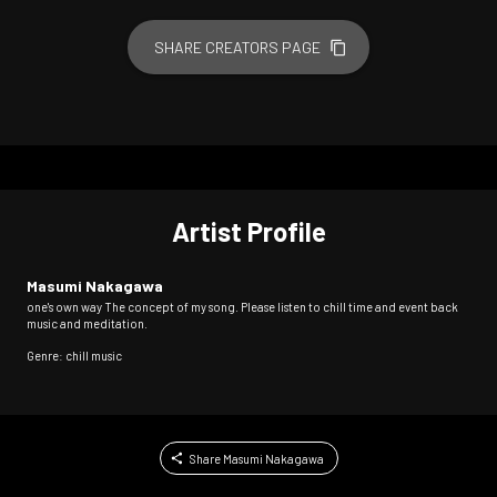
SHARE CREATORS PAGE
Artist Profile
Masumi Nakagawa
one's own way The concept of my song. Please listen to chill time and event back
music and meditation.
Genre: chill music
Share Masumi Nakagawa