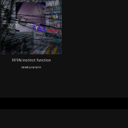
lif/life instinct function
iwakurarain