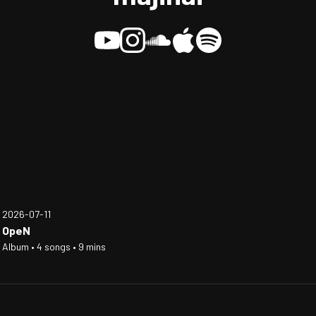
2026-07-11
OpeN
Album • 4 songs • 9 mins