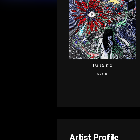
PARADOX
syana
Artist Profile