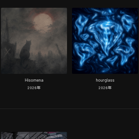
Hisomena
hourglass
2026
年
2026
年