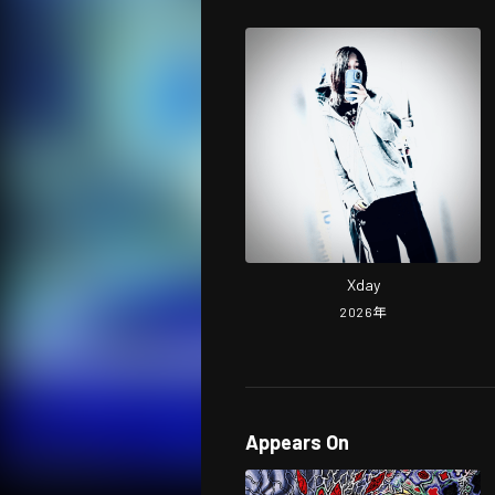
Xday
2026
年
Appears On