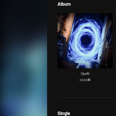
Album
OpeN
2026
年
Single