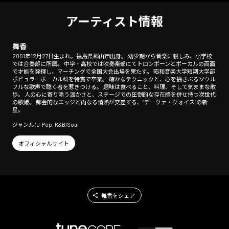
アーティスト情報
舞香
2001年12月27日生まれ。福島県郡山市出身。 幼少期から音楽に親しみ、小学校
では合奏部に所属。 中学・高校では吹奏楽部にてトロンボーンとボーカルの両面
で才能を発揮し、マーチングで全国大会出場を果たす。 昭和音楽大学短期大学部
ポピュラーボーカル科を特賞で卒業。 確かなテクニックと、心を揺さぶるソウル
フルな歌声で聴く者を惹きつける。 趣味は食べること、料理、そして気ままな散
歩。 人の心に寄り添う温かさと、ステージでの圧倒的な存在感を併せ持つ次世代
の歌姫。 都会的なエッジと内なる情熱が交差する、“デーヴァ・ヴォイス”の新
星。
ジャンル：J-Pop, R&B/Soul
オフィシャルサイト
舞香をシェア