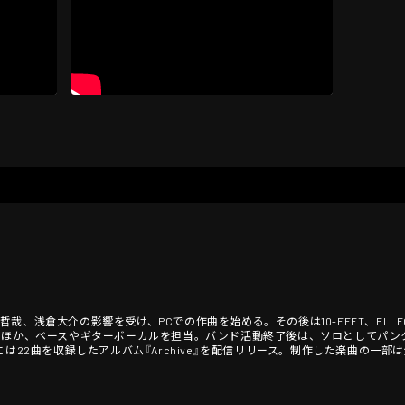
小室哲哉、浅倉大介の影響を受け、PCでの作曲を始める。その後は10-FEET、ELL
のほか、ベースやギターボーカルを担当。バンド活動終了後は、ソロとしてパン
には22曲を収録したアルバム『Archive』を配信リリース。制作した楽曲の一部