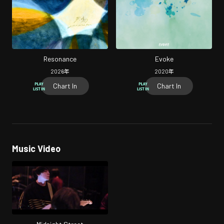
Resonance
Evoke
2026
年
2020
年
Chart In
Chart In
Music Video