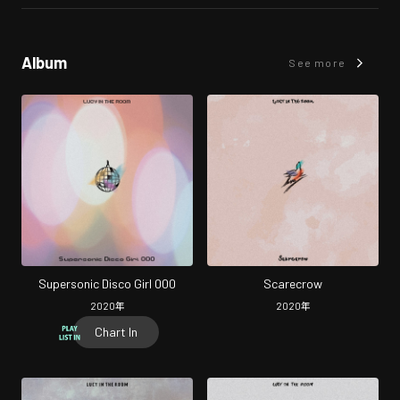
Album
See more
Supersonic Disco Girl 000
Scarecrow
2020
年
2020
年
Chart In