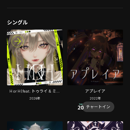
シングル
H or H (feat. トゥライ & ミメ
アプレイア
イ)
2026
年
2022
年
チャートイン