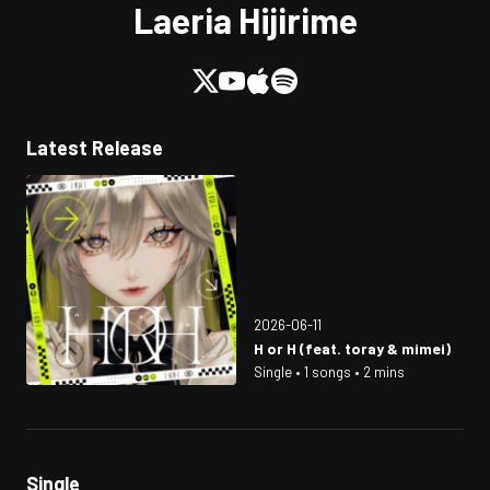
Laeria Hijirime
Latest Release
2026-06-11
H or H (feat. toray & mimei)
Single • 1 songs • 2 mins
Single