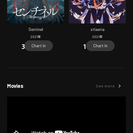
Sentinel
stlaeria
2021
年
2021
年
Chart In
Chart In
Movies
See more