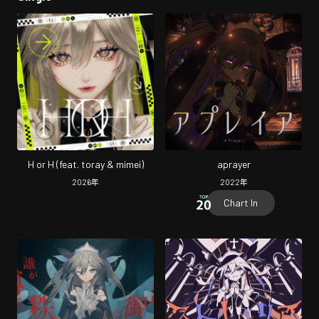
H or H (feat. toray & mimei)
aprayer
2026
年
2022
年
Chart In