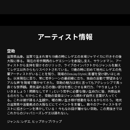
アーティスト情報
空助
滋賀県出身。滋賀で生まれ育ち19歳の時にレゲエの本場ジャマイカに行きその後
大阪に移る。 現在の若手関西のレゲエシーンを創設し支え、サウンドマン、アー
ティストから支持を受けそのリリック、ライブのインパクトからジャンルを越え
てレゲエ以外からもリスペクトされている。 17歳の時に初めて地元にレゲエの先
輩アーティストがいることを知り、現場のDeeJay Styleに影響を受け歌いはじめ
る。以来現在に至り、常に若手シーンの最前線に立ち、独自の活動で"野望あるリ
アルな声”を現場で聴かせてきた。 空助の魅力は何と言ってもアグレッシブで真っ
直ぐな世界観。男気溢れる芯の強い部分を感じさせる実行力、「やりましょう！
いきましょう！問題なしです！」という若手に必要な強い生命力に皆、共感出来
るのだろう。だからこそ、空助の音楽はジャンル問わず自然と言葉が入ってく
る。これは彼が語る人生観や、嘘の無い生き様が感動を与えるからだろう。 地元
の滋賀県や活動拠点の大阪などにてイベントを主催し、数々のアーティストをゲ
ストに招きシーンを沸かしている！ 今もなお目が離せない空助。この男抜きでは
これからのジャパニーズレゲエは語れない。
ジャンル：レゲエ, ヒップホップ/ラップ