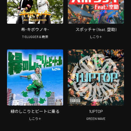
希-キボウノキ-
スポッチャ (feat. 空助)
T-SLUGGER & 晩茶
しこり＋
緑のしこりとビートに乗る
1UPTOP
しこり＋
GREEN WAVE