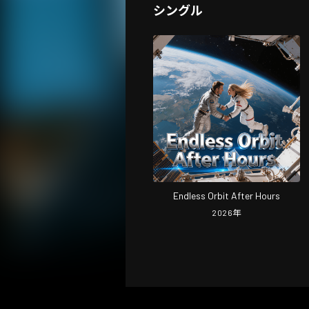
シングル
Endless Orbit After Hours
2026
年