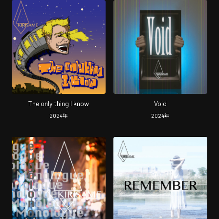
The only thing I know
Void
2024
年
2024
年