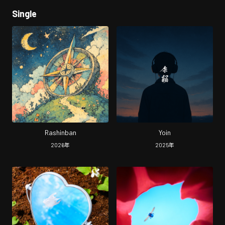
Single
Rashinban
Yoin
2026
年
2025
年