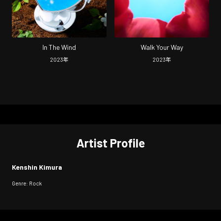
In The Wind
Walk Your Way
2023
年
2023
年
Artist Profile
Kenshin Kimura
Genre: Rock