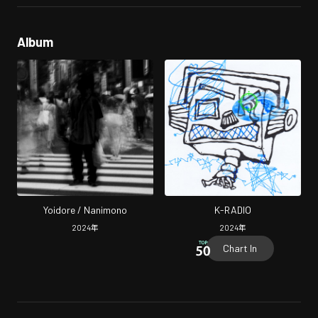
Album
Yoidore / Nanimono
K-RADIO
2024
年
2024
年
Chart In