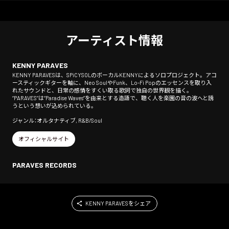
アーティスト情報
KENNY PARAVES
KENNY PARAVESは、SPiCYSOLのボーカルKENNYによるソロプロジェクト。アコ
ースティックギターを軸に、Neo SoulやFunk、Lo-Fi Popのエッセンスを取り入
れたサウンドと、日常の感情をすくい取る歌詞で独自の世界観を描く。
“PARAVES”は“Paradise Waves”を由来とする造語で、聴く人を楽園の音の波へと誘
うという想いが込められている。
ジャンル：オルタナティブ, R&B/Soul
オフィシャルサイト
PARAVES RECORDS
KENNY PARAVESをシェア