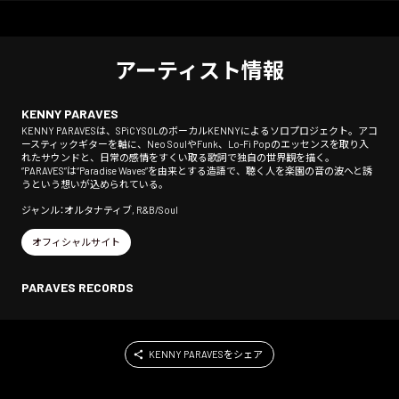
アーティスト情報
KENNY PARAVES
KENNY PARAVESは、SPiCYSOLのボーカルKENNYによるソロプロジェクト。アコ
ースティックギターを軸に、Neo SoulやFunk、Lo-Fi Popのエッセンスを取り入
れたサウンドと、日常の感情をすくい取る歌詞で独自の世界観を描く。
“PARAVES”は“Paradise Waves”を由来とする造語で、聴く人を楽園の音の波へと誘
うという想いが込められている。
ジャンル：オルタナティブ, R&B/Soul
オフィシャルサイト
PARAVES RECORDS
KENNY PARAVESをシェア