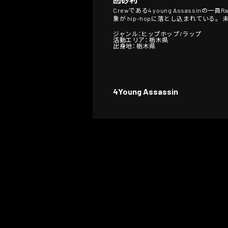
Crewである4 young Assassi
象が hip-hopに落とし込まれている。
ジャンル：ヒップホップ/ラップ
活動エリア： 栃木県
出身地： 栃木県
4Young Assassin