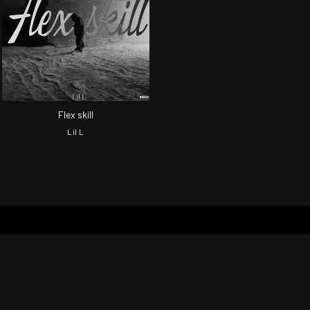
Flex skill
Lil L