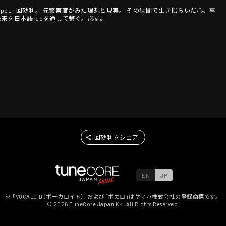
nの一員Rapper 回砂利。 元警察官がみた理想と現実。 その狭間で生き揺らいだ心、事
 未来を日本語rapを通して繋ぐ。必ず。
回砂利をシェア
EN
JP
※ 「VOCALOID（ボーカロイド）」および「ボカロ」はヤマハ株式会社の登録商標です。
©
2026
TuneCore Japan KK. All Rights Reserved.