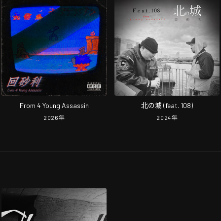
From 4 Young Assassin
北の城 (feat. 108)
2026
年
2024
年