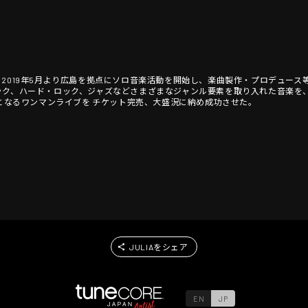
 2019年5月より広島を拠点にソロ音楽活動を開始し、楽曲製作・プロデュース
ック、ハード・ロック、ジャズなどさまざまなジャンル要素を取り入れた音楽を
初となるワンマンライブを チケット完売、大盛況に納め成功させた。
JULIAをシェア
EN
JP