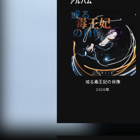
アルバム
或る毒王妃の肖像
2026
年