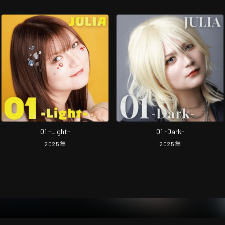
01 -Light-
01 -Dark-
2025
年
2025
年