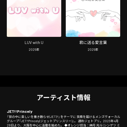
LUV with U
君に送る愛言葉
2025
年
2025
年
アーティスト情報
JET!!Princely
『世の中に楽しいを撒き散らせ(JET)!!』をテーマに 笑顔を届けるメンズヴォーカル
グループ『JET!!Princely(ジェットプリンスリー)』。 通称ジェトプリ。2023年4月
28日より、大阪を中心に活動を始めた。 ◆オレンジ担当：神月 光斗 (シンゲツ ミ