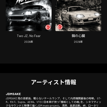
Two JZ, No Fear
鋼の心臓
2026
年
2026
年
アーティスト情報
JDMSAKE
JDMSAKE 雨の首都高、眠らないテールランプ、そして内燃機関最後の咆哮。 GT-
R、RX-7、Supra、AE86、VTEC―― 日本車が持つ「機械としての魂」を、シネマティッ
クなサウンドと映像で描くJDM music project。 湾岸、高速巡航、峠、ロータリ