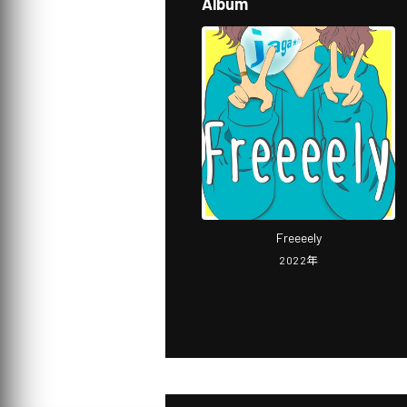
Album
Freeeely
2022
年