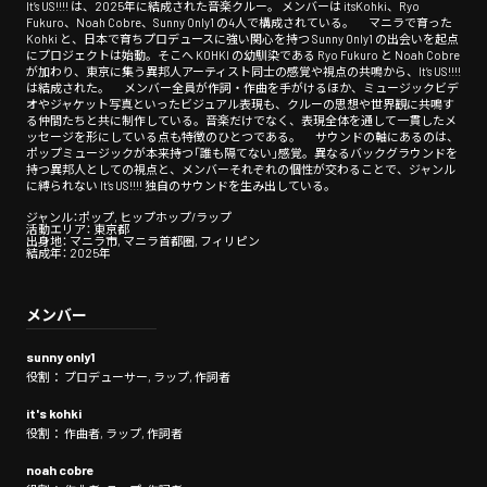
It’s US!!!! は、2025年に結成された音楽クルー。 メンバーは itsKohki、Ryo
Fukuro、Noah Cobre、Sunny Only1 の4人で構成されている。 マニラで育った
Kohki と、日本で育ちプロデュースに強い関心を持つ Sunny Only1 の出会いを起点
にプロジェクトは始動。そこへ KOHKI の幼馴染である Ryo Fukuro と Noah Cobre
が加わり、東京に集う異邦人アーティスト同士の感覚や視点の共鳴から、It’s US!!!!
は結成された。 メンバー全員が作詞・作曲を手がけるほか、ミュージックビデ
オやジャケット写真といったビジュアル表現も、クルーの思想や世界観に共鳴す
る仲間たちと共に制作している。音楽だけでなく、表現全体を通して一貫したメ
ッセージを形にしている点も特徴のひとつである。 サウンドの軸にあるのは、
ポップミュージックが本来持つ「誰も隔てない」感覚。異なるバックグラウンドを
持つ異邦人としての視点と、メンバーそれぞれの個性が交わることで、ジャンル
に縛られない It’s US!!!! 独自のサウンドを生み出している。
ジャンル：ポップ, ヒップホップ/ラップ
活動エリア： 東京都
出身地： マニラ市, マニラ首都圏, フィリピン
結成年： 2025年
メンバー
sunny only1
役割： プロデューサー, ラップ, 作詞者
it's kohki
役割： 作曲者, ラップ, 作詞者
noah cobre