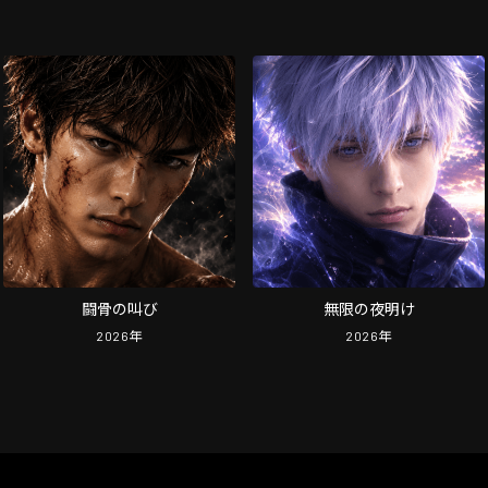
闘骨の叫び
無限の夜明け
2026
年
2026
年