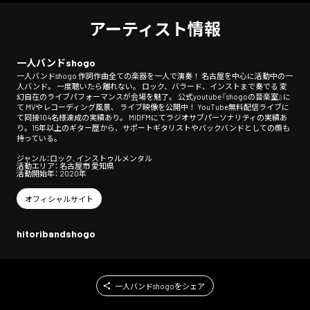
アーティスト情報
一人バンドshogo
一人バンドshogo 作詞作曲全ての楽器を一人で演奏！ 名古屋を中心に活動中の一
人バンド。 一度聴いたら離れない。 ロック、バラード、インストまで奏でる 変
幻自在のライブパフォーマンスが会場を魅了。 公式youtube『shogoの音楽室』に
て MVやレコーディング風景、 ライブ映像を公開中！ YouTube無料配信ライブに
て同接104名様達成の実績あり。 MIDFMにてラジオサブパーソナリティの実績あ
り。15年以上のギター歴から、サポートギタリストやバックバンドとしての顔も
持っている。
ジャンル：ロック, インストゥルメンタル
活動エリア： 名古屋市 愛知県
活動開始年： 2020年
オフィシャルサイト
hitoribandshogo
一人バンドshogoをシェア