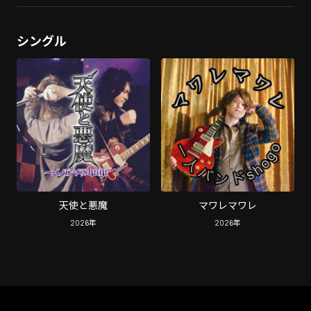
シングル
天使と悪魔
マワレマワレ
2026
年
2026
年