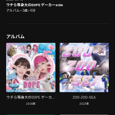
ウチら等身大のDOPE ゲーカーside
アルバム • 2曲 • 6分
アルバム
ウチら等身大のDOPE ゲーカー
ZOO-ZOO-SEA
side
2026
年
2023
年