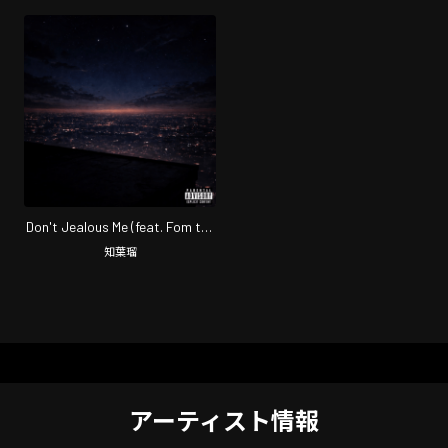
Don't Jealous Me (feat. Fom the
Far East)
知葉瑠
アーティスト情報