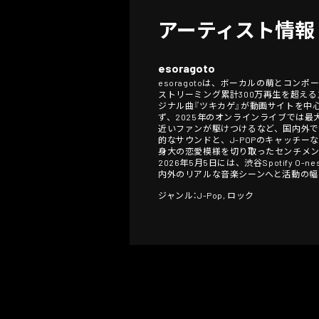
アーティスト情報
esoragoto
esoragotoは、ボーカルの萌とコンポ
ストリーミング累計300万再生を超え
ジナル曲『ツキカゲ』が動画サイトを中
ず、2025年のオンラインライブでは最
近いファンが駆けつけるなど、国内外で熱
的なサウンドと、J-POPのキャッチ
身大の恋愛模様を切り取ったセンチメ
2026年5月5日には、渋谷Spotify
内外のリアルな音楽シーンへと活動の幅
ジャンル：J-Pop, ロック