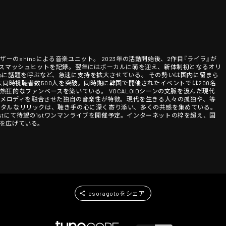
ーザーのshinoによる音楽ユニット。 2023年の活動開始後、2作目『ライラ』が
るスマッシュヒットを記録。翌年にはボーカルに萌を迎え、新体制初となるオリ
心に話題を呼ぶなど、急速に支持を拡大させている。 その勢いは国内に留まら
大同時視聴者数500人を突破。同時期に韓国で開催されたイベントでは200名
狂的なファンベースを築いている。 VOCALOIDシーンの文脈を汲んだ現代
ーなメロディを融合させた独自の音楽性が特徴。現代を生きる人々の孤独や、等
ンタルなリリックは、聴き手の心に深く寄り添い、多くの共感を集めている。
 O-nestにて待望の1stワンマンライブを開催予定。インターネットの枠を超え、国
を広げている。
esoragotoをシェア