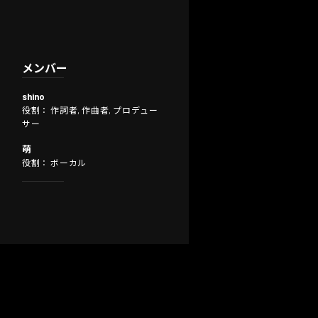
メンバー
shino
役割： 作詞者, 作曲者, プロデュー
サー
萌
役割： ボーカル