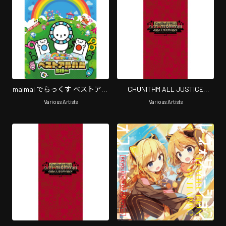
maimai でらっくす ベストアル
CHUNITHM ALL JUSTICE
バム ちほー 4
COLLECTION episode II 4
Various Artists
Various Artists