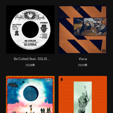
Be Coiled (feat. SOLID
Visca
BLACKLINE)
2026
年
2025
年