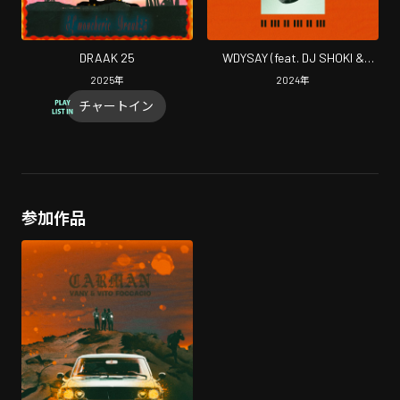
DRAAK 25
WDYSAY (feat. DJ SHOKI &
DEWBUCK)
2025
年
2024
年
チャートイン
参加作品