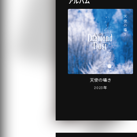
アルバム
天使の囁き
2023
年