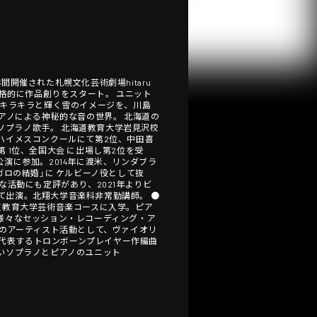
間開催された札幌文化芸術劇場hitaru
より本格的に作品創りをスタート。 ユニット
にキラキラと輝く雪のイメージを、川島
アノによる神秘的な音の世界。 北海道の
ソプラノ歌手。 北海道教育大学岩見沢校
ハイメスコンクールにて第2位、中田喜
1位、全国大会 に出場し第2位を受
公演に参加。2014年に渡米、リンダブラ
ィガロの結婚」に ケルビーノ役として抜
活動にも定評があり、2021年よりビ
として出演。北翔大学音楽科非常勤講師。 ●
海道教育大学芸術音楽コースに入学。ピア
様々なセッション・レコーディング・ア
身のアーティスト活動として、ヴァイオリ
s」日本を代表するトロンボーンプレイヤー作編曲
新しいソプラノとピアノのユニット