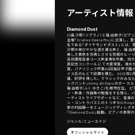
アーティスト情報
Diamond Dust
川島 沙耶（ソプラノ）と福 由樹子（ピア
主催「Criative Opera Mix
名である「ダイヤモンドダスト」とは、
沙耶の伸びやかな透き通る声と、福 由
美しき景色を彷彿とさせる究極のヒーリン
芸術課程音楽コース声楽専攻卒業。同大
直記念コンクール にて大賞受賞。清水
賞。パナソニック杯第66回毎日甲子園ボ
イス氏のもとで研鑽を積む。 2023年2
擢、好評を博した。クラシックのみなら
ッグバンドJimmy All Stars
福 由樹子(ふく ゆきこ) 札幌市在住
ノ・声楽・作曲等の勉強をする傍ら、バ
ーティストライブサポートなど、音楽の
ン・コントラバスとのトリオ”Bill Rin
家の村田陽一をミュージックディレクターに
「Diamond Dust」始動。ピアノの
ジャンル：ニューエイジ
オフィシャルサイト