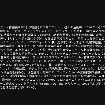
ニスト・作編曲家）により結成された新ユニット。 各々の活動中、2020年から3年
」に出演し、意気投合。 その後、クラシックをメインとしたコンサートを重ね、2022年
雪の結晶が宙を舞う北海道ならではの美しき自然現象。 氷点下の寒い朝、逆光
樹子のオリジナリティ溢れる卓越した作曲表現で作り出す。 母音による歌唱とピ
グミュージック。 ＜プロフィール＞ ●川島沙耶(かわしまさや) 札幌市在住。
学大学院修士課程修了。修了時に 特別学生表彰。札幌市民芸術祭大賞を受賞。
かつら記念日本歌曲コンクール入賞。全日本学生音楽コンクール北海道大会にて第 
ウルにて国歌独唱を務めた。PMF2011では PMFチェンバープレイヤーズとして
月札幌文化芸術劇場hitaru第1回オペラプロジェクトモーツァルト作曲歌劇「フ
ず、ジャズやポップス、ダンス、DJとのコラ ボレーションなどクロスオーバーな
のボー カルを務める。朝日放送テレビ「なるみ・岡村の過ぎるTV」にボイストレーナー
。 ピアニスト、作編曲家。 幼少よりヤマハ音楽教室に通い、ピアノを始める。 北
ンド活動を始める。 現在道内・関東にて、アーティストへの楽曲提供や編曲、
ジャンル問わず幅広く演奏する。またCMなどの音楽制作なども手掛ける。 自
gs”,周波数444hzで奏でるユニット”444″の他、ソロアルバム「Piano Work
迎えたセカンドアルバム「Ordinary Delight」をリリース。2023年より
表現の可能性を追求し続けている。