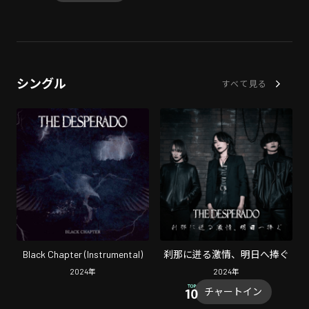
シングル
すべて見る
Black Chapter (Instrumental)
刹那に迸る激情、明日へ捧ぐ
2024
年
2024
年
チャートイン