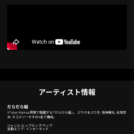
アーティスト情報
だらだら組
VTuber Hiphop界隈で暗躍する『だらだら組』。 ぷりやまぷりを, 坂神蟬丸, 氷雨悠
冰, ヌコメソーセキの4名で構成。
ジャンル：ヒップホップ/ラップ
活動エリア： インターネット