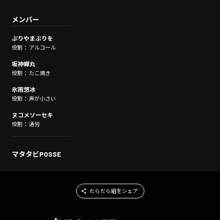
メンバー
ぷりやまぷりを
役割： アルコール
坂神蟬丸
役割： たこ焼き
氷雨悠冰
役割： 声が小さい
ヌコメソーセキ
役割： 過労
マタタビPOSSE
だらだら組をシェア