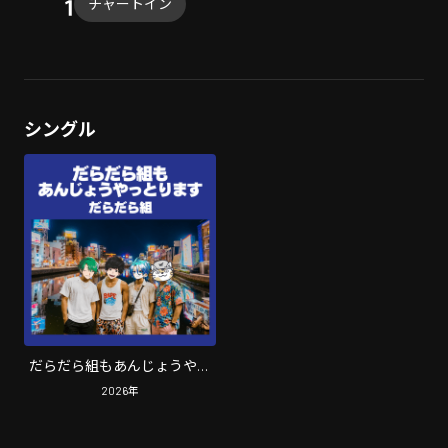
チャートイン
シングル
だらだら組もあんじょうやっ
とります (feat. 坂神蟬丸, ヌコ
2026
年
メソーセキ, ぷりやまぷりを &
氷雨悠冰)