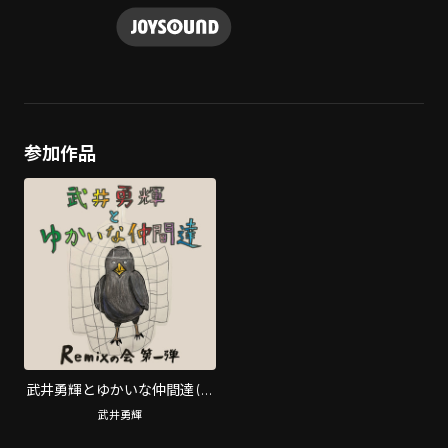
参加作品
武井勇輝とゆかいな仲間達 (～
Remixの会 第一弾～)
武井勇輝