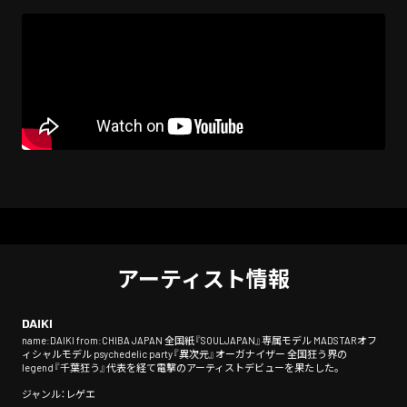
アーティスト情報
DAIKI
name:DAIKI from:CHIBA JAPAN 全国紙『SOULJAPAN』専属モデル MADSTARオフ
ィシャルモデル psychedelic party『異次元』オーガナイザー 全国狂う界の
legend『千葉狂う』代表を経て電撃のアーティストデビューを果たした。
ジャンル：レゲエ