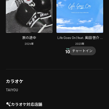
旅の途中
Life Goes On (feat. 奥田 啓介 &
アニマル コージ)
2024
年
2023
年
チャートイン
カラオケ
TAIYOU
カラオケ対応店舗