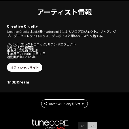
アーティスト情報
Creative Cruelty
Creative Crueltyはack（睡-madoromi-）によるソロプロジェクト。 ノイズ、ダ
ブ、 ダークエレクトロニクス、デスボイスと重いベースが交錯する。
ジャンル：エレクトロニック, サウンドエフェクト
活動エリア： 東京都
出身地： 広島市 広島県
生年月日： 1981年 05月 10日
活動開始年： 2025年
オフィシャルサイト
TnSBCream
Creative Crueltyをシェア
EN
JP