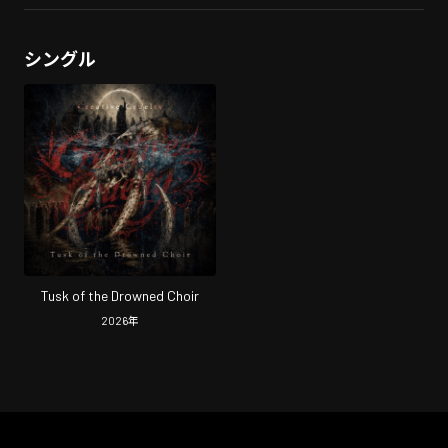
シングル
Tusk of the Drowned Choir
2026
年