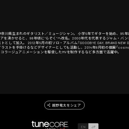
日、神奈川県生まれのギタリスト／ミュージシャン。 小学5年でギターを始め、95年
アを沸かせると、98年頃に“らぞく”へ改名。2000年代を代表するジャム・バ
トとして加入。 2012年5月の初ソロ・アルバム『GOODBYE DAY, BRAND NE
手掛けるなどデザイナーとしても活動し、2014年8月初の個展「cosino.solo.exh
、コラージュアニメーションを駆使したMVを制作するなど多方面で活躍中。
越野竜太をシェア
EN
JP