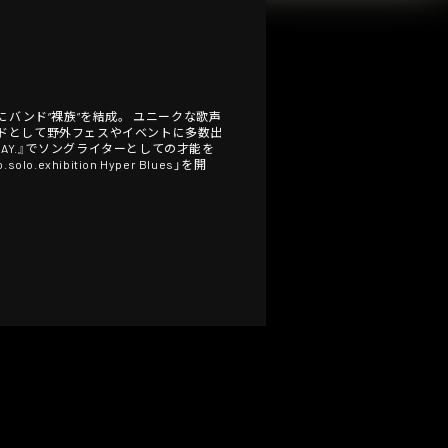
にバンド“裸族”を結成。 ユニークな歌声
ンドとして野外フェスやイベントに多数出
W DAY.』でソングライターとしての才能を
ibition Hyper Blues」を開