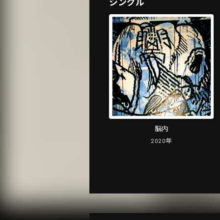
シングル
脳内
2020
年