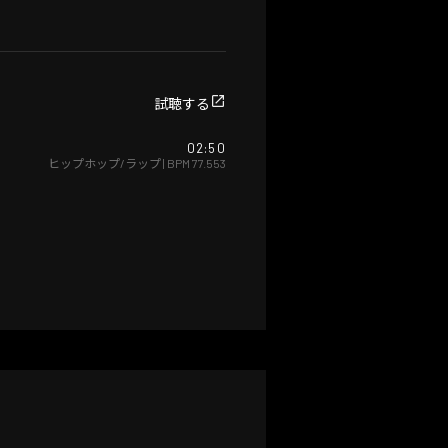
試聴する
02:50
ヒップホップ/ラップ
| BPM
77.553