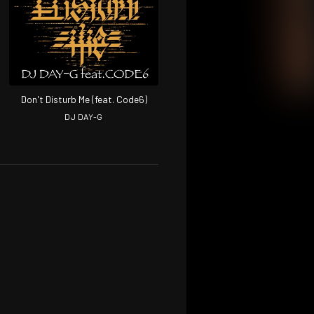
Don't Disturb Me (feat. Code6)
DJ DAY-G