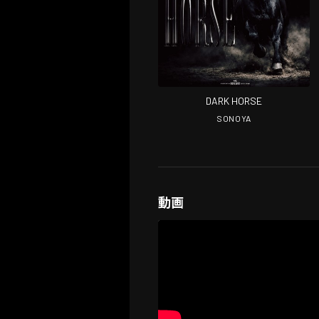
DARK HORSE
SONOYA
動画