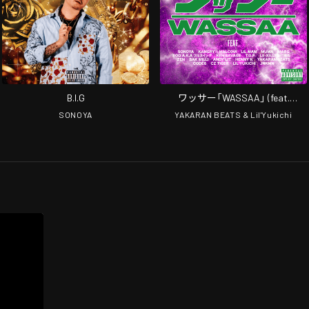
B.I.G
ワッサー「WASSAA」 (feat.
SONOYA, Kangry, Malcom, LIL MAN,
SONOYA
YAKARAN BEATS & Lil'Yukichi
MUMA, Marq, Boo a.k.aフルスイン
グ, Ken Savage, ZEN, T.O.P, LE-
XILLEG, ベル, BAK MILLI, Andy lit,
Henny K, CODE6, Cz Tiger &
JNKMN)