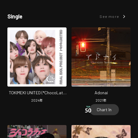
Single
See more
TOKIMEKI UNITED (*ChocoLate
Adonai
Bomb!! ver.)
2024
年
2021
年
Chart In