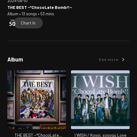
2024-06-10
THE BEST ~*ChocoLate Bomb!!~
Album • 13 songs • 53 mins
Chart In
Album
See more
THE BEST ~*ChocoLate
I WISH / Koyoi, sosogu Love