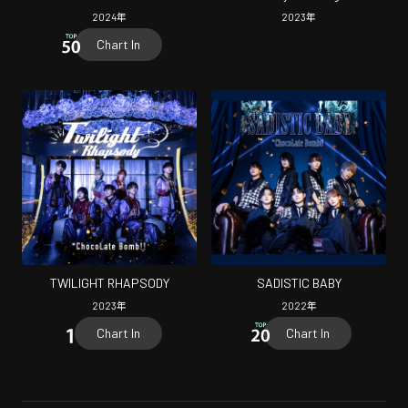
Bomb!!~
2024
年
2023
年
Chart In
TWILIGHT RHAPSODY
SADISTIC BABY
2023
年
2022
年
Chart In
Chart In