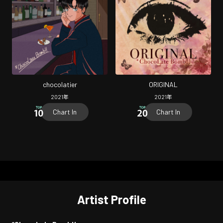
chocolatier
ORIGINAL
2021
年
2021
年
Chart In
Chart In
Artist Profile