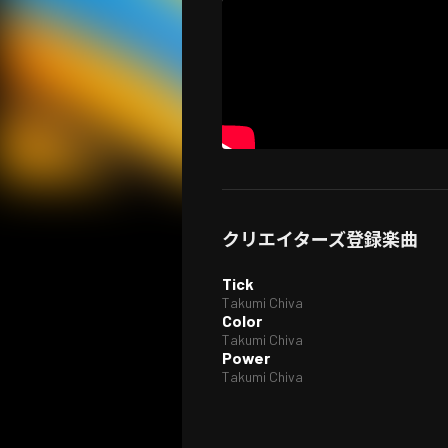
クリエイターズ登録楽曲
Tick
Takumi Chiva
Color
Takumi Chiva
Power
Takumi Chiva