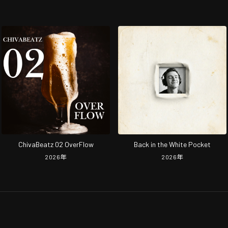
ChivaBeatz 02 OverFlow
Back in the White Pocket
2026
年
2026
年