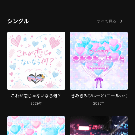
シングル
すべて見る
これが恋じゃないなら何？
きみきみ♡はーと (コールver.)
2026
年
2025
年