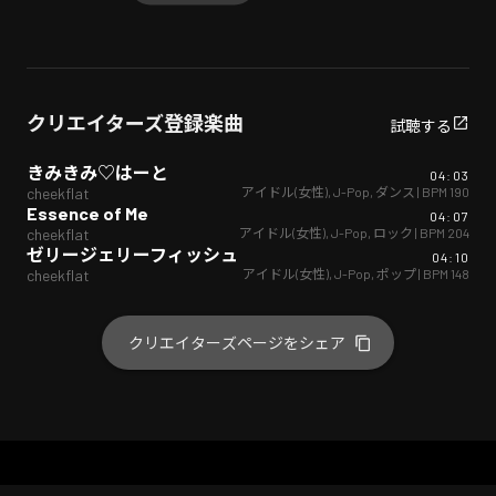
クリエイターズ登録楽曲
試聴する
きみきみ♡はーと
04:03
アイドル(女性)
,
J-Pop
,
ダンス
| BPM
190
cheekflat
Essence of Me
04:07
アイドル(女性)
,
J-Pop
,
ロック
| BPM
204
cheekflat
ゼリージェリーフィッシュ
04:10
アイドル(女性)
,
J-Pop
,
ポップ
| BPM
148
cheekflat
クリエイターズページをシェア