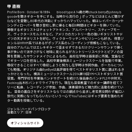
甲 直樹
Profile Born : October 16 1994 blood type A 14歳の時chuck berryのjohnny b
goodeを聴きギターを手にする。当時から流行のｊポップなどはほとんど聴かず
Ozなどを愛聴し80年代の洋楽にすっかりハマっていった。朝はレイパーカーjrや
シンディローパーを聴き登校し家に帰ると毎日8時間ほどギターを弾いていた。
尊敬するギタリストはチェットアトキンス、アルバートリー、スティーブモー
ズ、ヴィクタースモルスキなど。アメリカのカントリー色の強いギタリストやド
イツの天才ギタリストを好む。ヴィクターウッテンやビリシーンも好き。 得意ジ
ャンルはHRHM系ではあるがポップス系のレコーディング依頼もこなしている。
自分のアルバムではエレキギターで歪ませずできるだけクリーンサウンドで弾く
事が多いので派手さがなく地味に見られるがカントリーリスペクトとピアノの音
質を意識したサウンドメイクによるもの。 高校在学時は器楽部に所属。宝島など
でギターソロを担当した。 高校卒業後横浜ミュージックスクールを皆勤で卒業。
吸収できることはすべて吸収しようと努力し在学時は作詞作曲、ボーカルについ
ても勉強。オリジナル曲ByeByeは高評価を得てベストギタリスト賞に選ばれるき
っかけとなった。 横浜ミュージックスクール2014第19回YMベストギタリスト賞
受賞。 専門学校を卒業後バンドサポートを続けた後自身のバンドPLSや弁財天、
Fucking出木杉バンドでライブを行う。現在も音楽教室でのギター講師を経てフ
リーに転身、レコーディング参加、作曲、演奏提供など精力的に活動を続けてい
る。 音楽の面白さをギタリストならではの観点から追求し老若男女問わず幅広い
世代に笑顔になってもらいたいという一心でYouTubeにはギャグ要素を強めたギ
ター動画を投稿している。
ジャンル：ハードパンクロック
活動エリア： 日本
オフィシャルサイト