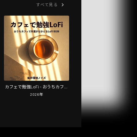
すべて見る
カフェで勉強LoFi - おうちカフェ
で作業がはかどるLoFi BGM, 集中
2026
年
環境ノイズ