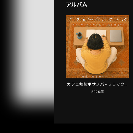
アルバム
カフェ勉強ボサノバ - リラックス
しながら集中できる朝活BGM, 勉
2026
年
強・作業用ボサノバ