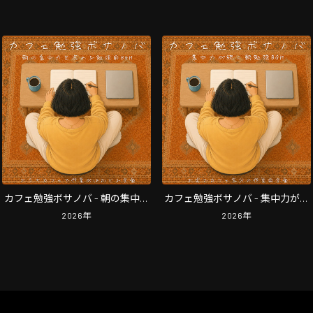
カフェ勉強ボサノバ - 朝の集中力
カフェ勉強ボサノバ - 集中力が続
を高める勉強用BGM, おうちカフ
く朝勉強BGM, お家でカフェ気分
2026
年
2026
年
ェで作業がはかどる音楽
の作業用音楽