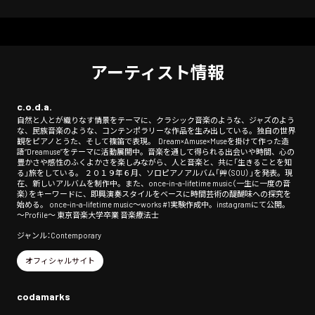
アーティスト情報
c.o.d.a.
自然と人とが織りなす情景をテーマに、クラシック音楽のような、ジャズのよう
な、民族音楽のような、コンテンポラリーな作品を生み出している。独自の世界
観をピアノとうた、そして篠笛で表現。 Dream×Amuse×Museを掛けて作った造
語“Dreamuse”をテーマに活動展開中。音楽を通して得られる出会いや時間、心の
豊かさや感性のふくよかさを楽しみながら、人と音楽と、共に「生きることを知
る」旅をしている。 ２０１９年６月、ソロピアノアルバム「艸（SOU）」を発表。現
在、新しいアルバムを制作中。また、once-in-a-lifetime music（一生に一度の音
楽）をキーワードに、即興演奏スタイルをベースに時間芸術の醍醐味への探究を
始める。 once-in-a-lifetime music〜works #1実験作成中。instagramにて公開。
～Profile～ 東京音楽大学卒業 音楽療法士
ジャンル：Contemporary
オフィシャルサイト
codamarks