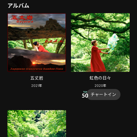
アルバム
五丈岩
虹色の日々
2021
年
2020
年
チャートイン