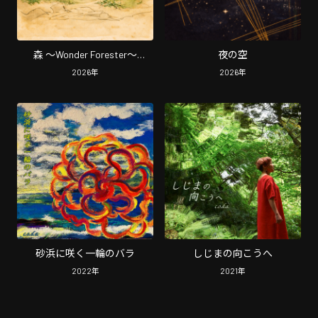
森 〜Wonder Forester〜
夜の空
(Rework)
2026
年
2026
年
砂浜に咲く一輪のバラ
しじまの向こうへ
2022
年
2021
年