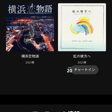
横浜恋物語
虹の彼方へ
2021
年
2021
年
チャートイン