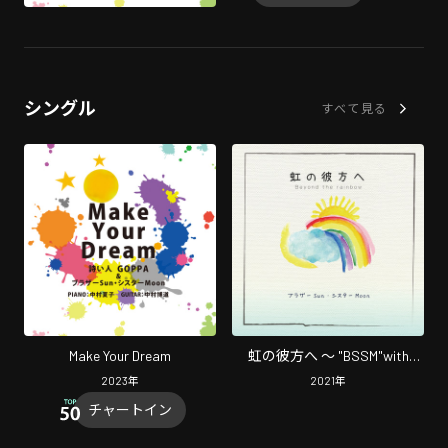
シングル
すべて見る
Make Your Dream
虹の彼方へ ～ "BSSM"with
piano ～
2023
年
2021
年
チャートイン