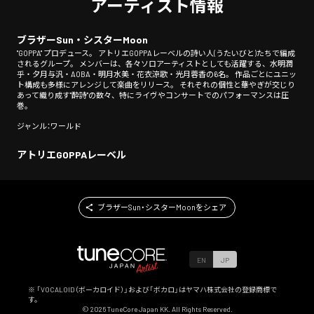
アーティスト情報
ブラザーSun・シスターMoon
"GOPPA" プロデュース。 アトリエGOPPAレーベルの詩い人(うたいびと)たちで編成
されるグループ。 メンバーは、各々ソロアーティストとしても活躍する、水明潤
乎・夕月与汎・AOBA・明月水美・花衣涼歌・光月蓉香の6名。 作品ごとにユニッ
ト構成も多様にアレンジして楽曲をリリース。 それぞれの個性と華やぎが交じり
あって織り成す"酔詩"の数々、特にライヴやコンサートでのパフォーマンスは圧
巻。
ジャンル：ワールド
アトリエGOPPAレーベル
ブラザーSun・シスターMoonをシェア
EN
JP
※ 「VOCALOID（ボーカロイド）」および「ボカロ」はヤマハ株式会社の登録商標で
す。
©
2026
TuneCore Japan KK. All Rights Reserved.