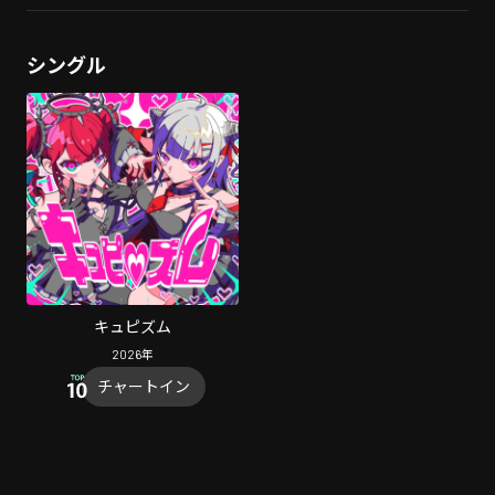
シングル
キュピズム
2026
年
チャートイン