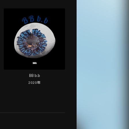
BB b.b
2020
年