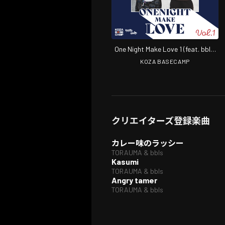
One Night Make Love 1 (feat. bbls,
SIGN & ¥uK-B)
KOZA BASECAMP
クリエイターズ登録楽曲
カレー味のラッシー
TORAUMA & bbls
Kasumi
TORAUMA & bbls
Angry tamer
TORAUMA & bbls