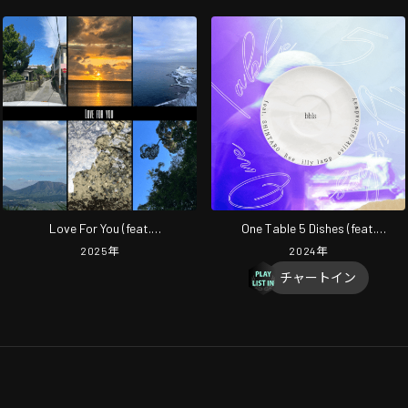
Love For You (feat.
One Table 5 Dishes (feat.
oviik/99broadway, illy lamp, repsy,
SHINTARO, Ree, illy lamp &
2025
年
2024
年
SHINTARO & €apeta)
oviik/99broadway)
チャートイン